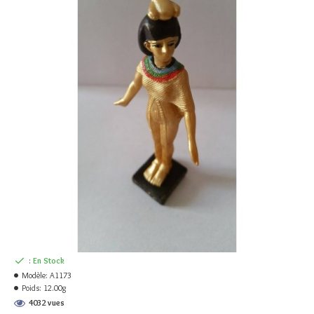
:
En Stock
Modèle:
A1173
Poids:
12.00g
4032 vues