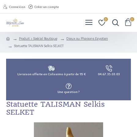
Connexion
Créer un compte
0
0
Produit > Spécial Boutique
Dieux ou Pharaons Egyptien
Statuette TALISMAN Selkis SELKET
Livraison offerte en Colissimo à partir de 95 €
04.67.35.03.03
Une question ?
Statuette TALISMAN Selkis
SELKET