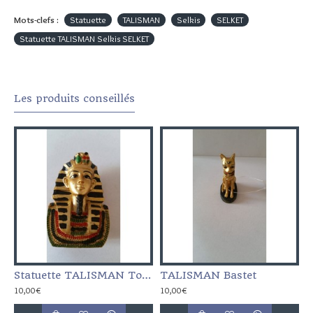
Mots-clefs :
Statuette
TALISMAN
Selkis
SELKET
Statuette TALISMAN Selkis SELKET
Les produits conseillés
N Bastet ou Bast
Statuette TALISMAN Touthankhamon
TALISMAN Bastet
10,00€
10,00€
1