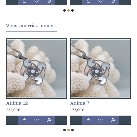
Vous pourriez aimer...
Anima 12
Anima 7
A
289,00€
175,00€
1