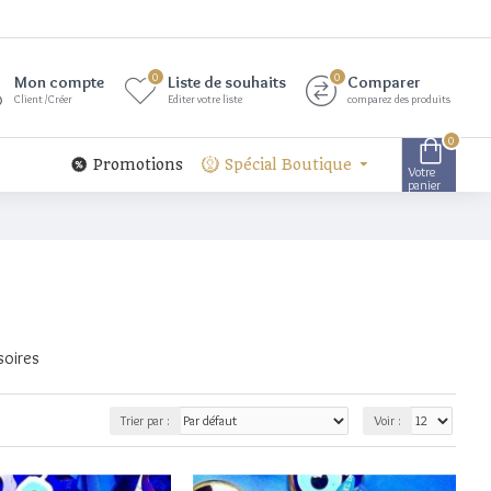
0
0
Mon compte
Liste de souhaits
Comparer
Client /Créer
Editer votre liste
comparez des produits
0
Promotions
Spécial Boutique
Votre
panier
soires
Trier par :
Voir :