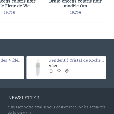
cens coloris noir
Brûle-encens coloris noir
e Fleur de Vie
modèle Om
19,75€
19,75€
Croix de la porte des 4 Éléments (Santé-argent-chance-et protection)
Pendentif Cristal de Roche Pointe
6,45€
NEWSLETTER
Saisissez votre émail si vous désirez recevoir les actualités
de la boutique.