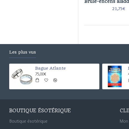
Brûle-encens aladd
21,75€
Les plus vus
Bague Atlante
75,00€
BOUTIQUE ÉSOTÉRIQUE
CL
Boutique ésotérique
Mon