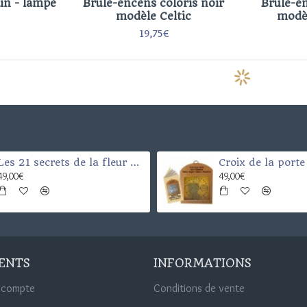
in - lampe
Brûle-encens coloris noir
Brûle-en
modèle Celtic
modèl
19,75€
Les 21 secrets de la fleur de vie
49,00€
49,00€
IENTS
INFORMATIONS
 compte
Conditions de vente