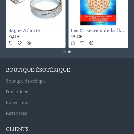
Bague Atlante
Les 21 secrets de la fleur de vie
75,00€
49,00€
BOUTIQUE ÉSOTÉRIQUE
Boutique ésotérique
Promotions
Nouveautés
Partenaires
CLIENTS