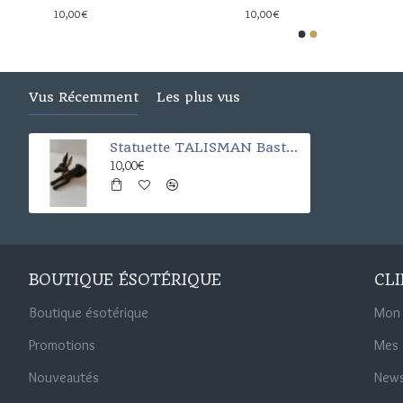
10,00€
10,00€
10,00€
10,00€
Vus Récemment
Les plus vus
Statuette TALISMAN Bastet ou Bast
10,00€
BOUTIQUE ÉSOTÉRIQUE
CL
Boutique ésotérique
Mon
Promotions
Mes
Nouveautés
News