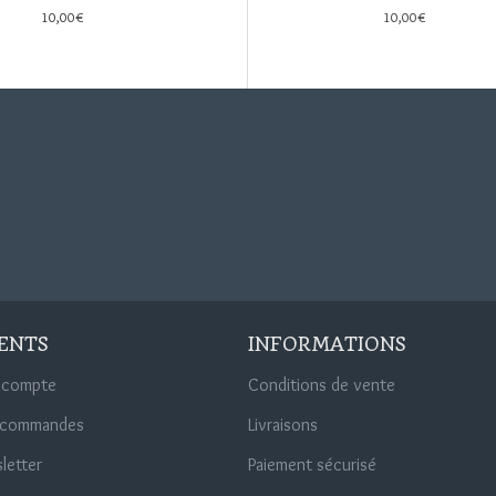
10,00€
10,00€
10,00€
IENTS
INFORMATIONS
 compte
Conditions de vente
 commandes
Livraisons
letter
Paiement sécurisé