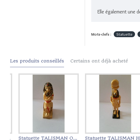
Elle également une d
Mots-clefs :
Statuette
Les produits conseillés
Certains ont déjà acheté
ALISMAN Osiris
Statuette TALISMAN Osiris Or
Statuette TALISMAN Hator
Benben
Statuette TALISM