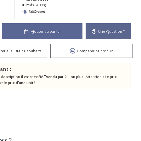
Poids:
20.00g
3662 vues
Ajouter au panier
Une Question ?
ter à la liste de souhaits
Comparer ce produit
ant :
 description il est spécifié
"vendu par 2 " ou plus
. Attention :
Le prix
st le prix d'une unité
ous ?