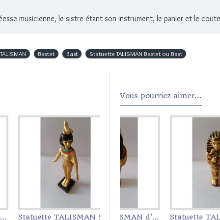
éesse musicienne, le sistre étant son instrument, le panier et le cou
TALISMAN
Bastet
Bast
Statuette TALISMAN Bastet ou Bast
Vous pourriez aimer...
Statuette TALISMAN Selkis SELKET
AN ANUBIS
Statuette TALISMAN d'Anubis
Statuette TALISMAN d'Osiris