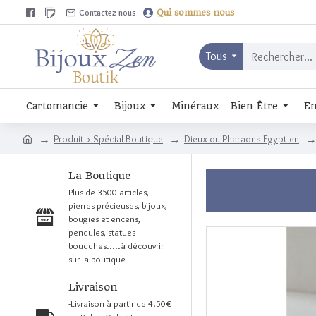
Contactez nous
Qui sommes nous
Tous
Cartomancie
Bijoux
Minéraux
Bien Être
En
Produit > Spécial Boutique
Dieux ou Pharaons Egyptien
La Boutique
Plus de 3500 articles,
pierres précieuses, bijoux,
bougies et encens,
pendules, statues
bouddhas.....à découvrir
sur la boutique
Livraison
-Livraison à partir de 4.50€