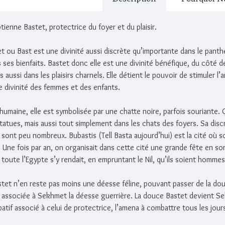
tienne Bastet, protectrice du foyer et du plaisir.
tet ou Bast est une divinité aussi discrète qu’importante dans le pant
s ses bienfaits. Bastet donc elle est une divinité bénéfique, du côté de
s aussi dans les plaisirs charnels. Elle détient le pouvoir de stimuler l’
e divinité des femmes et des enfants.
humaine, elle est symbolisée par une chatte noire, parfois souriante. 
atues, mais aussi tout simplement dans les chats des foyers. Sa discr
 sont peu nombreux. Bubastis (Tell Basta aujourd’hui) est la cité où 
l. Une fois par an, on organisait dans cette cité une grande fête en so
 toute l’Egypte s’y rendait, en empruntant le Nil, qu’ils soient homme
stet n’en reste pas moins une déesse féline, pouvant passer de la dou
ois associée à Sekhmet la déesse guerrière. La douce Bastet devient S
tif associé à celui de protectrice, l’amena à combattre tous les jour