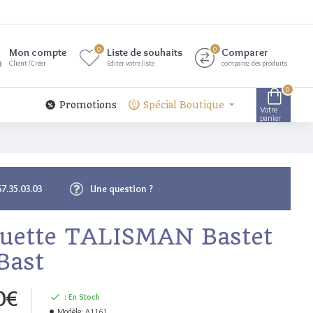
0
0
Mon compte
Liste de souhaits
Comparer
Client /Créer
Editer votre liste
comparez des produits
0
Promotions
Spécial Boutique
Votre
panier
67.35.03.03
Une question ?
tuette TALISMAN Bastet
Bast
0€
:
En Stock
Modèle:
A1161