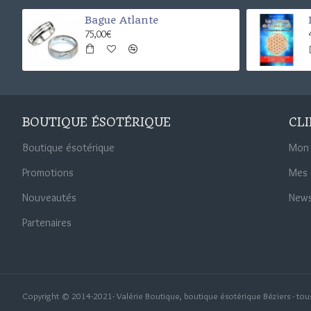
Bague Atlante
75,00€
BOUTIQUE ÉSOTÉRIQUE
CL
Boutique ésotérique
Mon
Promotions
Mes
Nouveautés
News
Partenaires
Copyright © 2014-2021- Valérie Boutique, boutique ésotérique Béziers - tous