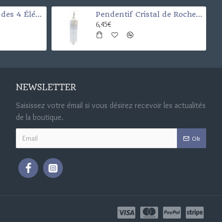
Croix de la porte des 4 Éléments (Santé-argent-chance-et protection)
Pendentif Cristal de Roche Pointe
6,45€
NEWSLETTER
Saisissez votre émail si vous désirez recevoir les actualités
de la boutique.
Ok