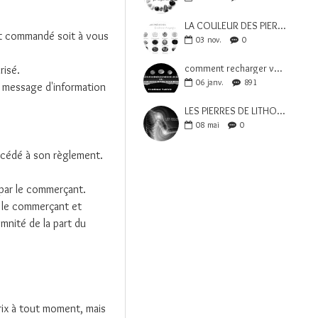
LA COULEUR DES PIERRES ET LEUR SIGNIFICATION
uit commandé soit à vous
03
nov.
0
comment recharger vos pierres de Lithothérapie
risé.
06
janv.
891
 message d'information
LES PIERRES DE LITHOTHÉRAPIE POUR L’ARTHROSE
08
mai
0
océdé à son règlement.
par le commerçant.
r le commerçant et
mnité de la part du
prix à tout moment, mais