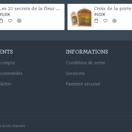
Les 21 secrets de la fleur de vie
49,00€
49,00€
IENTS
INFORMATIONS
 compte
Conditions de vente
 commandes
Livraisons
letter
Paiement sécurisé
 droits réservés