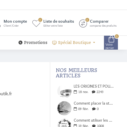
0
0
Mon compte
Liste de souhaits
Comparer
Client /Créer
Editer votre liste
comparez des produits
0
Promotions
Spécial Boutique
Votre
panier
NOS MEILLEURS
ARTICLES
LES ORIGINES ET POUVOIRS DE LA BAGUE ATLANTE
18
nov.
2243
utik.fr
Comment placer la statue de bouddha dans sa maison ?
09
févr.
0
Comment utiliser les pierres ?
19
févr.
1008