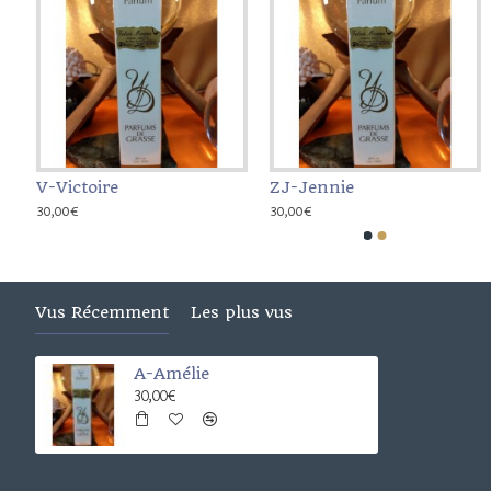
V-Victoire
ZJ-Jennie
N-Noémie
AC-Corentin
30,00€
30,00€
30,00€
30,00€
Vus Récemment
Les plus vus
A-Amélie
30,00€