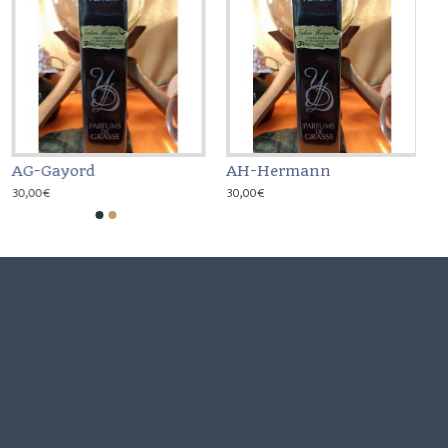
AG-Gayord
AH-Hermann
30,00€
30,00€