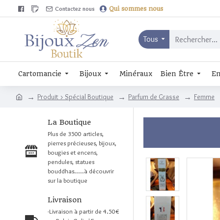
Contactez nous
Qui sommes nous
Tous
Cartomancie
Bijoux
Minéraux
Bien Être
En
Produit > Spécial Boutique
Parfum de Grasse
Femme
La Boutique
Plus de 3500 articles,
pierres précieuses, bijoux,
bougies et encens,
pendules, statues
bouddhas.....à découvrir
sur la boutique
Livraison
-Livraison à partir de 4.50€