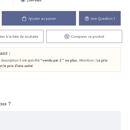
2564 vues
Ajouter au panier
Une Question ?
ter à la liste de souhaits
Comparer ce produit
ant :
 description il est spécifié
"vendu par 2 " ou plus
. Attention :
Le prix
st le prix d'une unité
ous ?