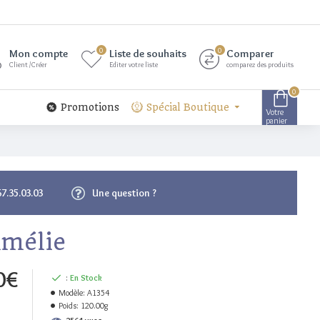
0
0
Mon compte
Liste de souhaits
Comparer
Client /Créer
Editer votre liste
comparez des produits
0
Promotions
Spécial Boutique
Votre
panier
67.35.03.03
Une question ?
mélie
0€
:
En Stock
Modèle:
A1354
Poids:
120.00g