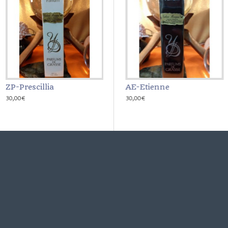
ZP-Prescillia
AD-Dan
AE-Etienne
30,00€
30,00€
30,00€