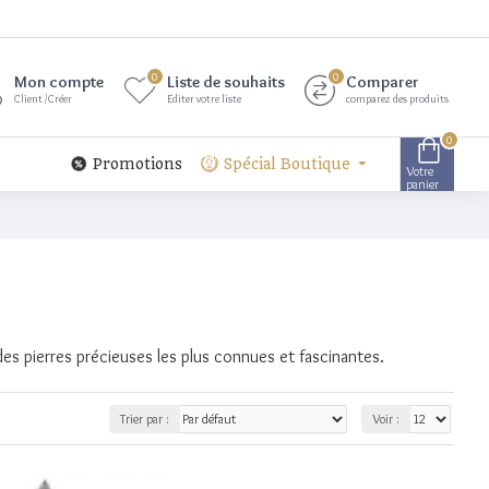
0
0
Mon compte
Liste de souhaits
Comparer
Client /Créer
Editer votre liste
comparez des produits
0
Promotions
Spécial Boutique
Votre
panier
des pierres précieuses les plus connues et fascinantes.
Trier par :
Voir :