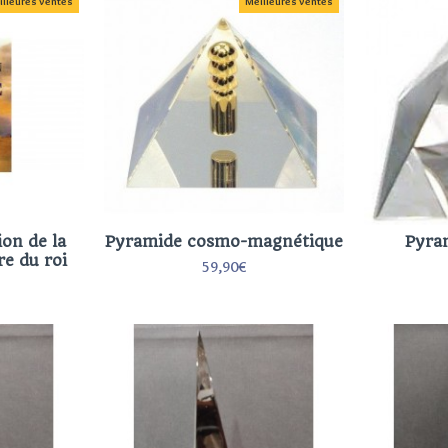
illeures ventes
Meilleures ventes
ion de la
Pyramide cosmo-magnétique
Pyram
e du roi
59,90€