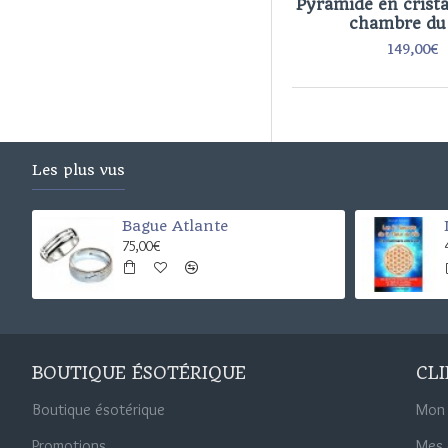
Pyramide en crista
chambre du 
149,00€
Les plus vus
Bague Atlante
75,00€
BOUTIQUE ÉSOTÉRIQUE
CL
Boutique ésotérique
Mon
Promotions
Mes