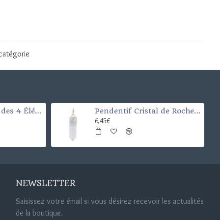
 catégorie
Croix de la porte des 4 Éléments (Santé-argent-chance-et protection)
Pendentif Cristal de Roche Pointe
6,45€
NEWSLETTER
Saisissez votre émail si vous désirez recevoir les actualités
de la boutique.