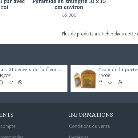
l pur avec
Pyramide en shungite 10 x 10
roi
cm environ
65,00€
Plus de produits à afficher dans cette
Les 21 secrets de la fleur de vie
49,00€
49,00€
IENTS
INFORMATIONS
 compte
Conditions de vente
 commandes
Livraisons