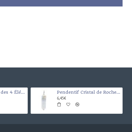
Croix de la porte des 4 Éléments (Santé-argent-chance-et protection)
Pendentif Cristal de Roche Pointe
6,45€