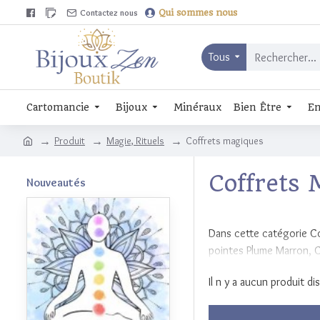
Contactez nous
Qui sommes nous
Tous
Cartomancie
Bijoux
Minéraux
Bien Être
En
Produit
Magie, Rituels
Coffrets magiques
Coffrets 
Nouveautés
Dans cette catégorie Co
pointes Plume Marron, C
Il n y a aucun produit d