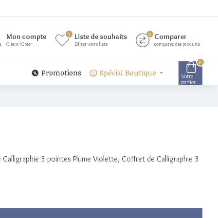
0
0
Mon compte
Liste de souhaits
Comparer
Client /Créer
Editer votre liste
comparez des produits
0
Promotions
Spécial Boutique
Votre
panier
alligraphie 3 pointes Plume Violette, Coffret de Calligraphie 3