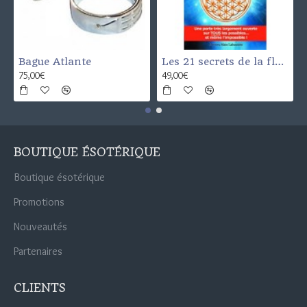
Bague Atlante
Les 21 secrets de la fleur de vie
75,00€
49,00€
BOUTIQUE ÉSOTÉRIQUE
Boutique ésotérique
Promotions
Nouveautés
Partenaires
CLIENTS