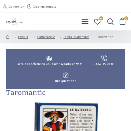
Connexion
Créer un compte
0
0
Produit
Cartomancie
Tarots Divinatoires
Taromantic
Livraison offerte en Colissimo à partir de 95 €
04.67.35.03.03
Une question ?
Taromantic