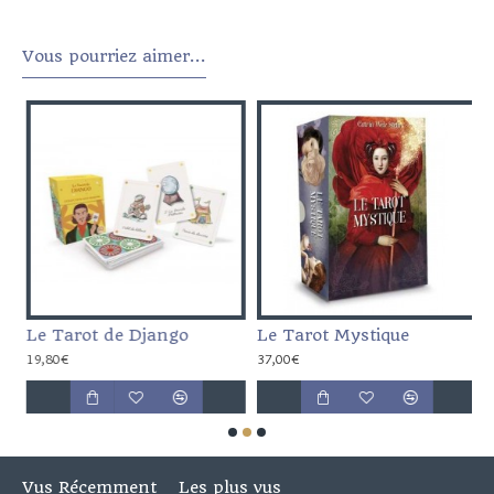
Vous pourriez aimer...
enormand
Le Tarot de Django
Le Tarot Mystique
M
19,80€
37,00€
1
Vus Récemment
Les plus vus