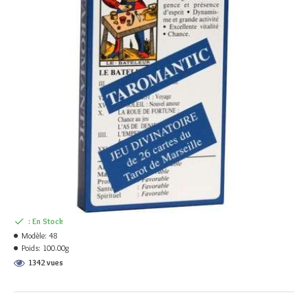
:
En Stock
Modèle:
48
Poids:
100.00g
1342 vues