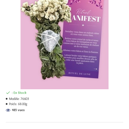
:
En Stock
Modèle:
76603
Poids:
68.00g
485 vues