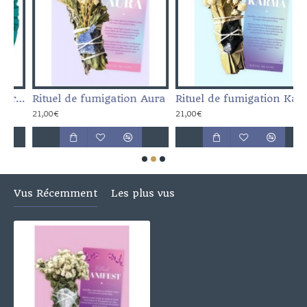
u Verte Broderie Mandala Blanche
Rituel de fumigation Aura
Rituel de fumigation Karma
21,00€
21,00€
2
Vus Récemment
Les plus vus