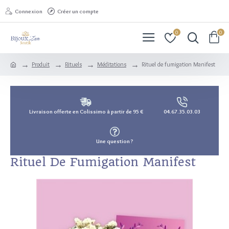
Connexion
Créer un compte
0
0
Produit
Rituels
Méditations
Rituel de fumigation Manifest
Livraison offerte en Colissimo à partir de 95 €
04.67.35.03.03
Une question ?
Rituel De Fumigation Manifest