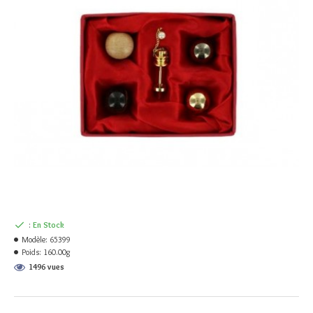
:
En Stock
Modèle:
65399
Poids:
160.00g
1496 vues