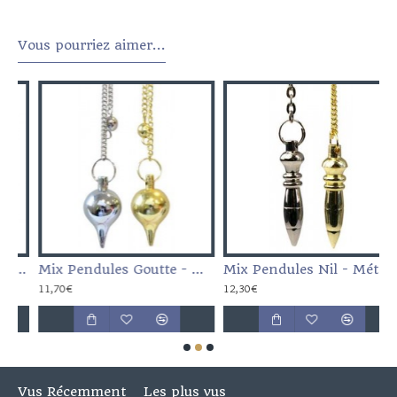
Vous pourriez aimer...
es Multiples
Mix Pendules Goutte - Métal Doré et Chromé
Mix Pendules Nil - Métal Doré et Chromé
P
11,70€
12,30€
2
Vus Récemment
Les plus vus