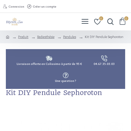
Connexion
Créer un compte
0
0
Produit
Radiesthésie
Pendules
Kit DIY Pendule Sephoroton
Livraison offerte en Colissimo à partir de 95 €
04.67.35.03.03
Une question ?
Kit DIY Pendule Sephoroton