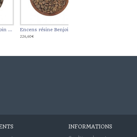
 du Siam - sachet de 1 kg
Encens résine Benjoin noir (Djaoui) - sachet de 1 kg
70,40€
IENTS
INFORMATIONS