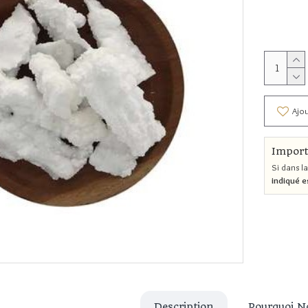
Ajou
Import
Si dans la
indiqué e
Description
Pourquoi N