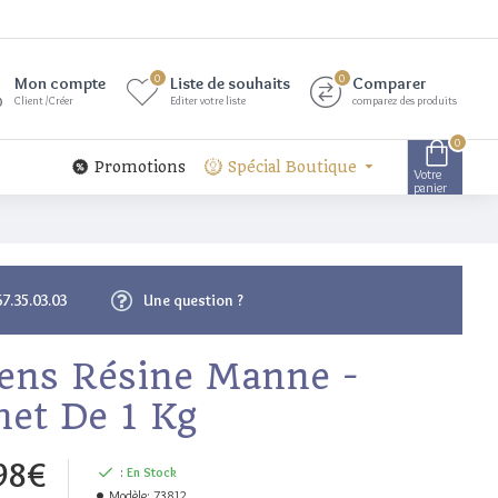
0
0
Mon compte
Liste de souhaits
Comparer
Client /Créer
Editer votre liste
comparez des produits
0
Promotions
Spécial Boutique
Votre
panier
67.35.03.03
Une question ?
ens Résine Manne -
het De 1 Kg
98€
:
En Stock
Modèle:
73812