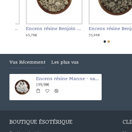
Encens résine Benjoin Blanc - sachet de 1 kg
Encens résine Benjoin Dragon Fly - sachet de 1 kg
Encens résine Benjoin
55,44€
226,60€
Vus Récemment
Les plus vus
Encens résine Manne - sachet de 1 kg
199,98€
BOUTIQUE ÉSOTÉRIQUE
CL