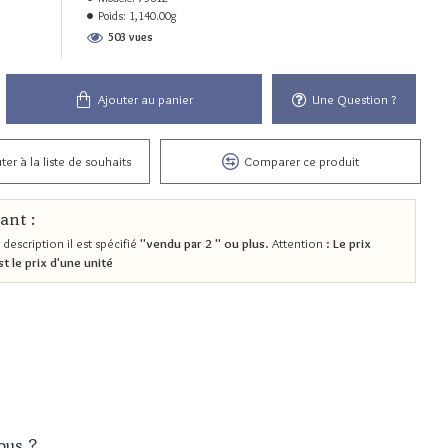
Poids:
1,140.00g
503 vues
Ajouter au panier
Une Question ?
ter à la liste de souhaits
Comparer ce produit
ant :
 description il est spécifié
"vendu par 2 " ou plus
. Attention :
Le prix
st le prix d'une unité
ous ?