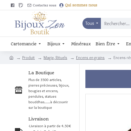
Contactez nous
Qui sommes nous
Tous
Cartomancie
Bijoux
Minéraux
Bien Être
En
Produit
Magie, Rituels
Encens en grains
Encens ré
La Boutique
Plus de 3500 articles,
pierres précieuses, bijoux,
bougies et encens,
pendules, statues
bouddhas.....à découvrir
sur la boutique
Livraison
-Livraison à partir de 4.50€