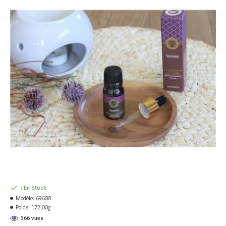
:
En Stock
Modèle:
69688
Poids:
172.00g
566 vues