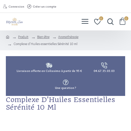
Connexion
Créer un compte
0
0
Produit
Bien-être
Aromathérapie
Complexe d'Huiles essentielles Sérénité 10 ml
Livraison offerte en Colissimo à partir de 95 €
04.67.35.03.03
Une question ?
Complexe D'Huiles Essentielles
Sérénité 10 Ml