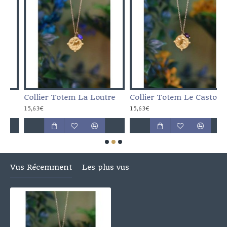
Collier Totem La Loutre
Collier Totem Le Castor
C
15,63€
15,63€
1
Vus Récemment
Les plus vus