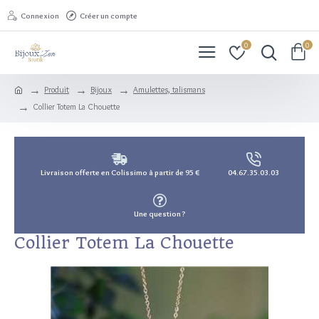
Connexion
Créer un compte
0
0
Produit
Bijoux
Amulettes, talismans
Collier Totem La Chouette
Livraison offerte en Colissimo à partir de 95 €
04.67.35.03.03
Une question ?
Collier Totem La Chouette