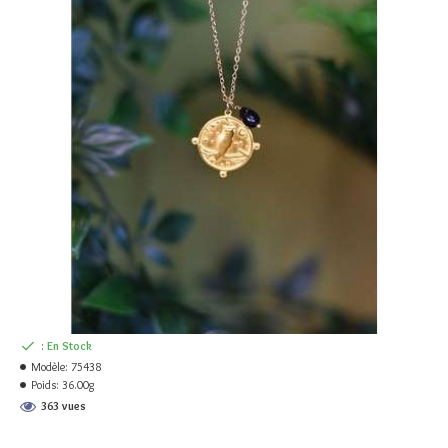
:
En Stock
Modèle:
75438
Poids:
36.00g
363 vues