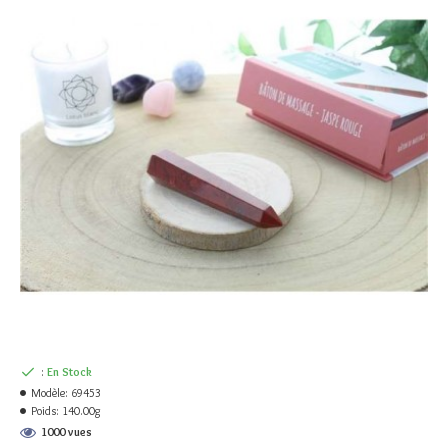
:
En Stock
Modèle:
69453
Poids:
140.00g
1000 vues