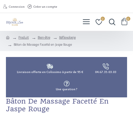
Connexion
Créer un compte
0
0
Produit
Bien-être
Réflexologie
Bâton de Massage Facetté en Jaspe Rouge
Livraison offerte en Colissimo à partir de 95 €
04.67.35.03.03
Une question ?
Bâton De Massage Facetté En
Jaspe Rouge