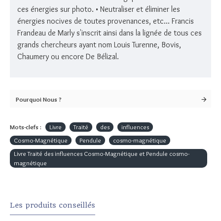
ces énergies sur photo. • Neutraliser et éliminer les
énergies nocives de toutes provenances, etc... Francis
Frandeau de Marly s'inscrit ainsi dans la lignée de tous ces
grands chercheurs ayant nom Louis Turenne, Bovis,
Chaumery ou encore De Bélizal.
Pourquoi Nous ?
Mots-clefs :
Livre
Traité
des
influences
Cosmo-Magnétique
Pendule
cosmo-magnétique
Livre Traité des influences Cosmo-Magnétique et Pendule cosmo-
magnétique
Les produits conseillés