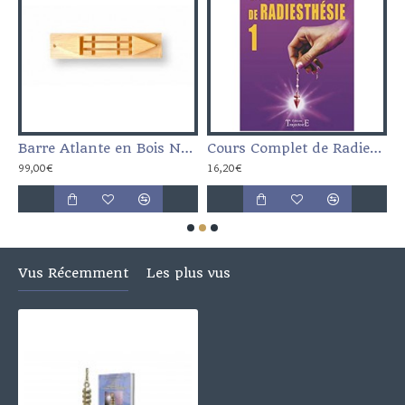
eng Shui Radiesthésie
Barre Atlante en Bois Naturel - Géobiologie Feng Shui Radiesthésie
Cours Complet de Radiesthésie 1
99,00€
16,20€
2
Vus Récemment
Les plus vus