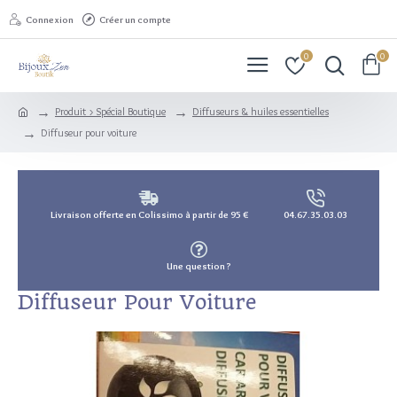
Connexion
Créer un compte
0
0
Produit > Spécial Boutique
Diffuseurs & huiles essentielles
Diffuseur pour voiture
Livraison offerte en Colissimo à partir de 95 €
04.67.35.03.03
Une question ?
Diffuseur Pour Voiture