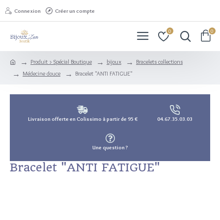
Connexion
Créer un compte
0
0
Produit > Spécial Boutique
bijoux
Bracelets collections
Médecine douce
Bracelet "ANTI FATIGUE"
Livraison offerte en Colissimo à partir de 95 €
04.67.35.03.03
Une question ?
Bracelet "ANTI FATIGUE"