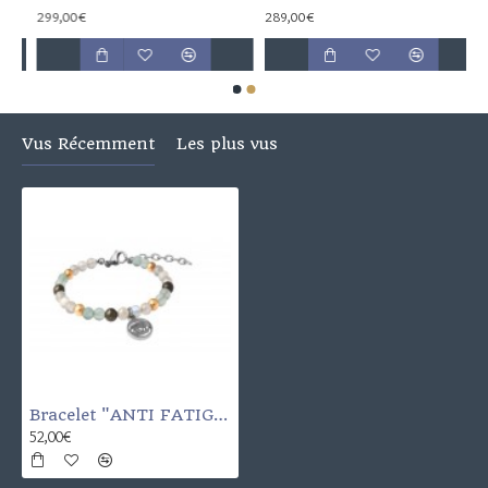
299,00€
289,00€
Vus Récemment
Les plus vus
Bracelet "ANTI FATIGUE"
52,00€