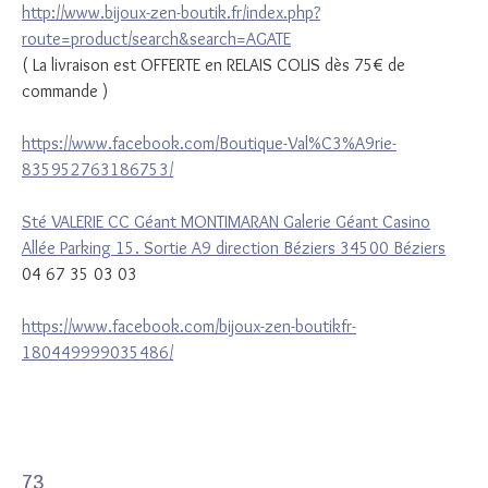
http://www.bijoux-zen-boutik.fr/index.php?
route=product/search&search=AGATE
( La livraison est
OFFERTE
en
RELAIS COLIS
dès
75€ de
commande )
https://www.facebook.com/Boutique-Val%C3%A9rie-
835952763186753/
Sté VALERIE CC Géant MONTIMARAN Galerie Géant Casino
Allée Parking 15. Sortie A9 direction Béziers 34500 Béziers
04 67 35 03 03
https://www.facebook.com/bijoux-zen-boutikfr-
180449999035486/
73