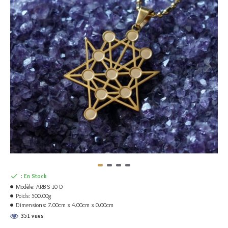
:
En Stock
Modèle:
ARB S 10 D
Poids:
500.00g
Dimensions:
7.00cm x 4.00cm x 0.00cm
351 vues